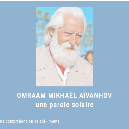
Voir le livre
Qu'est-ce qu'un Maître spirituel ?
, chapitre I
OMRAAM MIKHAËL AÏVANHOV
une parole solaire
eure compréhension de soi - même.