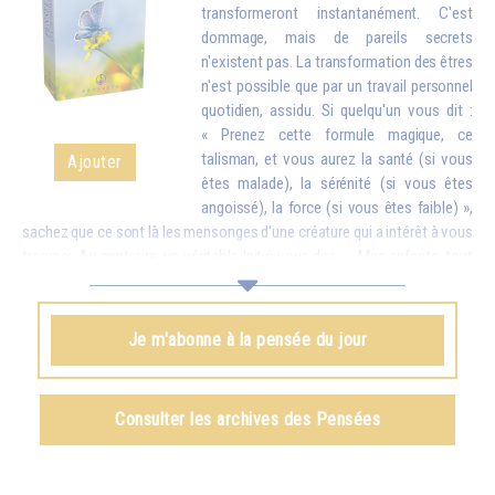
transformeront instantanément. C'est
dommage, mais de pareils secrets
n'existent pas. La transformation des êtres
n'est possible que par un travail personnel
quotidien, assidu. Si quelqu'un vous dit :
« Prenez cette formule magique, ce
talisman, et vous aurez la santé (si vous
Ajouter
êtes malade), la sérénité (si vous êtes
angoissé), la force (si vous êtes faible) »,
sachez que ce sont là les mensonges d'une créature qui a intérêt à vous
tromper. Au contraire, un véritable Initié vous dira : « Mes enfants, tout
est possible, mais seulement si vous faites des efforts. À ce moment-
là ce que vous aurez obtenu sera tellement stable que personne ne
pourra vous l’enlever. » Et vous devez savoir que tout ce que l'on
Je m'abonne à la pensée du jour
obtient par des procédés magiques – il est vrai qu'il en existe d'une
certaine efficacité – ne peut jamais être définitif. Peu de temps après,
on perd tout ce que l'on croyait posséder, car on ne l'a pas obtenu du
Consulter les archives des Pensées
dedans par des efforts personnels.
Omraam Mikhaël Aïvanhov