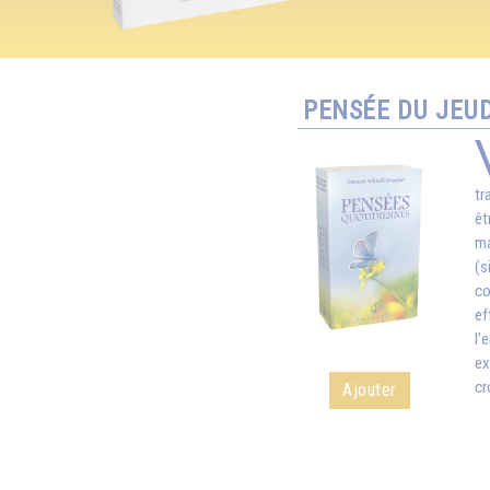
PENSÉE DU JEUD
tr
êt
ma
(s
co
ef
l’
ex
cr
Ajouter