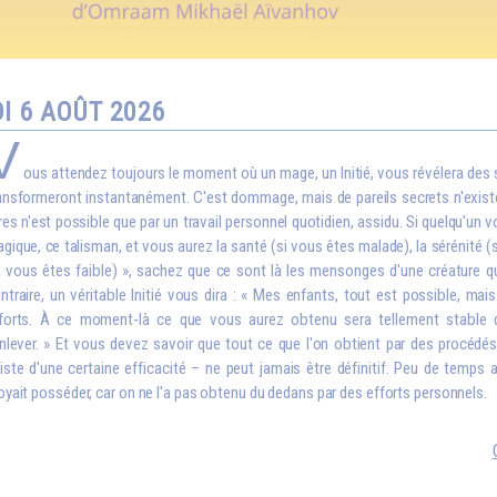
I 6 AOÛT 2026
V
ous attendez toujours le moment où un mage, un Initié, vous révélera des
ansformeront instantanément. C'est dommage, mais de pareils secrets n'exist
res n'est possible que par un travail personnel quotidien, assidu. Si quelqu'un v
gique, ce talisman, et vous aurez la santé (si vous êtes malade), la sérénité (
i vous êtes faible) », sachez que ce sont là les mensonges d'une créature qu
ntraire, un véritable Initié vous dira : « Mes enfants, tout est possible, ma
forts. À ce moment-là ce que vous aurez obtenu sera tellement stable
enlever. » Et vous devez savoir que tout ce que l'on obtient par des procédés 
iste d'une certaine efficacité – ne peut jamais être définitif. Peu de temps 
oyait posséder, car on ne l'a pas obtenu du dedans par des efforts personnels.