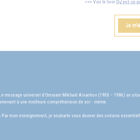
Voir le livre
Qu'est-ce qu
Je m'a
Le message universel d’Omraam Mikhaël Aïvanhov (1900 – 1986) se situe 
amenant à une meilleure compréhension de soi - même.
« Par mon enseignement, je souhaite vous donner des notions essentielles s