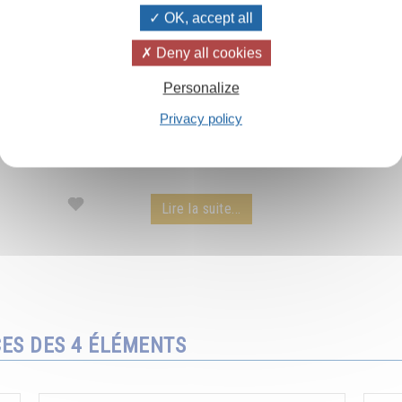
OK, accept all
Deny all cookies
Les rayons du soleil
Personalize
Privacy policy
Le pouvoir extraordinaire des rayons du soleil
par Omraam Mikhaël Aïvanhov - extrait d'une
conférence audio.
Lire la suite...
CES DES 4 ÉLÉMENTS