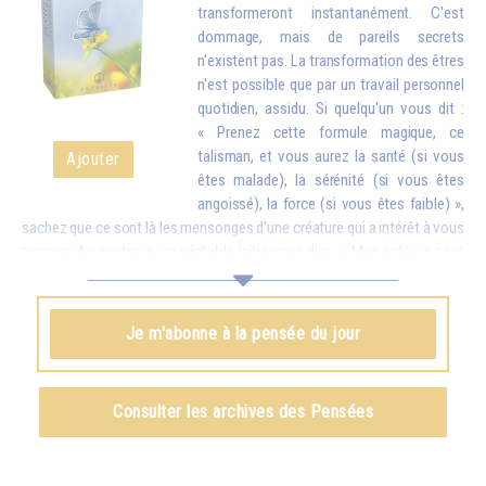
transformeront instantanément. C'est
dommage, mais de pareils secrets
n'existent pas. La transformation des êtres
n'est possible que par un travail personnel
quotidien, assidu. Si quelqu'un vous dit :
« Prenez cette formule magique, ce
talisman, et vous aurez la santé (si vous
Ajouter
êtes malade), la sérénité (si vous êtes
angoissé), la force (si vous êtes faible) »,
sachez que ce sont là les mensonges d'une créature qui a intérêt à vous
tromper. Au contraire, un véritable Initié vous dira : « Mes enfants, tout
est possible, mais seulement si vous faites des efforts. À ce moment-
là ce que vous aurez obtenu sera tellement stable que personne ne
pourra vous l’enlever. » Et vous devez savoir que tout ce que l'on
Je m'abonne à la pensée du jour
obtient par des procédés magiques – il est vrai qu'il en existe d'une
certaine efficacité – ne peut jamais être définitif. Peu de temps après,
on perd tout ce que l'on croyait posséder, car on ne l'a pas obtenu du
Consulter les archives des Pensées
dedans par des efforts personnels.
Omraam Mikhaël Aïvanhov