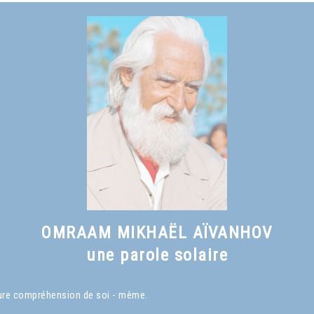
Voir le livre
Qu'est-ce qu'un Maître spirituel ?
, chapitre I
OMRAAM MIKHAËL AÏVANHOV
une parole solaire
eure compréhension de soi - même.