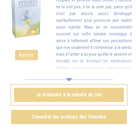
l'espace et pénètre toute chose. L'homme
ne la voit pas, il ne la sent pas, parce qu'il
n'est pas encore assez développé
spirituellement pour percevoir une réalité
aussi subtile. Mais en se concentrant
souvent sur cette lumière cosmique, il
arrive à tellement affiner ses perceptions
que non seulement il commence à la sentir,
mais il l'attire à lui pour qu'elle le pénètre et
Ajouter
travaille sur lui. Pendant les méditations
habituez-vous donc à vous concentrer sur
la lumière céleste, afin de l'attirer et de l'introduire en vous : elle
remplacera peu à peu toutes les particules usées, maladives de votre
corps par des particules nouvelles, plus pures. Et une fois que vous
Je m'abonne à la pensée du jour
aurez attiré la lumière en vous, vous devrez encore vous exercer à
envoyer cette lumière dans le monde entier pour aider tous les humains.
Omraam Mikhaël Aïvanhov
Consulter les archives des Pensées
Voir le livre
La lumière, esprit vivant
, chapitre IX