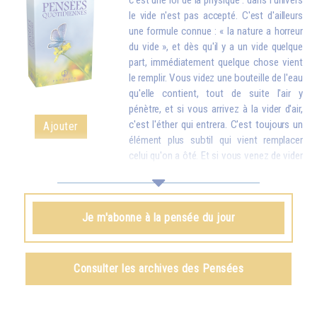
c'est une loi de la physique : dans l'univers
le vide n'est pas accepté. C'est d'ailleurs
une formule connue : « la nature a horreur
du vide », et dès qu'il y a un vide quelque
part, immédiatement quelque chose vient
le remplir. Vous videz une bouteille de l'eau
qu'elle contient, tout de suite l'air y
pénètre, et si vous arrivez à la vider d'air,
c'est l'éther qui entrera. C'est toujours un
Ajouter
élément plus subtil qui vient remplacer
celui qu'on a ôté. Et si vous venez de vider
votre réservoir en donnant votre amour et vos bons souhaits à toutes
les créatures, quelque chose d'en haut arrive tout de suite pour vous
remplir.
Je m'abonne à la pensée du jour
Omraam Mikhaël Aïvanhov
Voir le livre
Création artistique et création spirituelle
,
Consulter les archives des Pensées
chapitre VIII