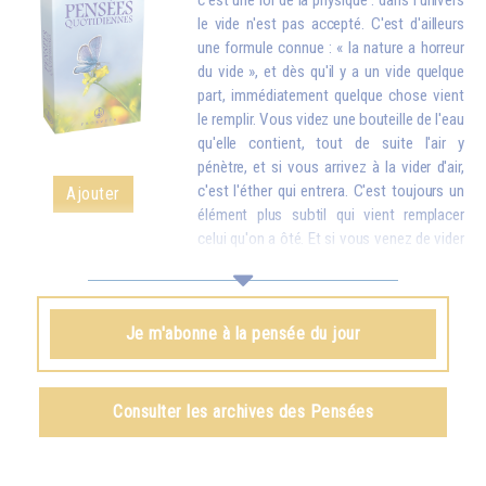
c'est une loi de la physique : dans l'univers
le vide n'est pas accepté. C'est d'ailleurs
une formule connue : « la nature a horreur
du vide », et dès qu'il y a un vide quelque
part, immédiatement quelque chose vient
le remplir. Vous videz une bouteille de l'eau
qu'elle contient, tout de suite l'air y
pénètre, et si vous arrivez à la vider d'air,
c'est l'éther qui entrera. C'est toujours un
Ajouter
élément plus subtil qui vient remplacer
celui qu'on a ôté. Et si vous venez de vider
votre réservoir en donnant votre amour et vos bons souhaits à toutes
les créatures, quelque chose d'en haut arrive tout de suite pour vous
remplir.
Je m'abonne à la pensée du jour
Omraam Mikhaël Aïvanhov
Voir le livre
Création artistique et création spirituelle
,
Consulter les archives des Pensées
chapitre VIII