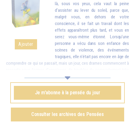
là, sous vos yeux, cela vaut la peine
d'assister au lever du soleil, parce que,
malgré vous, en dehors de votre
conscience, il se fait un travail dont les
effets apparaîtront plus tard, et vous en
serez vous-même étonné. Lorsqu’une
personne a vécu dans son enfance des
Ajouter
scènes de violence, des événements
tragiques, elle n'était pas encore en âge de
comprendre ce qui se passait, mais un jour, ces drames commencent à
ressortir sous formes d'angoisses, de troubles du comportement très
difficiles à guérir. Que l'on comprenne ou que l'on ne comprenne pas,
tout s'enregistre et peut revenir un jour à la surface. C'est pourquoi,
même si vous ne « comprenez » rien à ce phénomène cosmique qu'est
Je m'abonne à la pensée du jour
le lever du soleil, mettez-vous dans de bonnes conditions, et
obligatoirement, votre esprit, votre âme, votre corps absorberont
quelques éléments, qui se manifesteront plus tard en vous comme
Consulter les archives des Pensées
harmonie, paix et lumière.
Omraam Mikhaël Aïvanhov