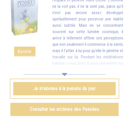
l'espace et pénètre toute chose. L'homme
ne la voit pas, il ne la sent pas, parce qu'il
n'est pas encore assez développé
spirituellement pour percevoir une réalité
aussi subtile. Mais en se concentrant
souvent sur cette lumière cosmique, il
arrive à tellement affiner ses perceptions
que non seulement il commence à la sentir,
mais il l'attire à lui pour qu'elle le pénètre et
Ajouter
travaille sur lui. Pendant les méditations
habituez-vous donc à vous concentrer sur
la lumière céleste, afin de l'attirer et de l'introduire en vous : elle
remplacera peu à peu toutes les particules usées, maladives de votre
corps par des particules nouvelles, plus pures. Et une fois que vous
Je m'abonne à la pensée du jour
aurez attiré la lumière en vous, vous devrez encore vous exercer à
envoyer cette lumière dans le monde entier pour aider tous les humains.
Omraam Mikhaël Aïvanhov
Consulter les archives des Pensées
Voir le livre
La lumière, esprit vivant
, chapitre IX