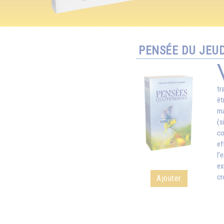
PENSÉE DU JEUD
tr
êt
ma
(s
co
ef
l’
ex
cr
Ajouter