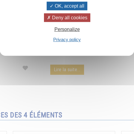
OK, accept all
Deny all cookies
Les rayons du soleil
Personalize
Privacy policy
Le pouvoir extraordinaire des rayons du soleil
par Omraam Mikhaël Aïvanhov - extrait d'une
conférence audio.
Lire la suite...
CES DES 4 ÉLÉMENTS