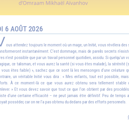
I 6 AOÛT 2026
V
ous attendez toujours le moment où un mage, un Initié, vous révélera des
ansformeront instantanément. C'est dommage, mais de pareils secrets n'exist
res n'est possible que par un travail personnel quotidien, assidu. Si quelqu'un v
gique, ce talisman, et vous aurez la santé (si vous êtes malade), la sérénité (
i vous êtes faible) », sachez que ce sont là les mensonges d'une créature qu
ntraire, un véritable Initié vous dira : « Mes enfants, tout est possible, ma
forts. À ce moment-là ce que vous aurez obtenu sera tellement stable
enlever. » Et vous devez savoir que tout ce que l'on obtient par des procédés 
iste d'une certaine efficacité – ne peut jamais être définitif. Peu de temps 
oyait posséder, car on ne l'a pas obtenu du dedans par des efforts personnels.