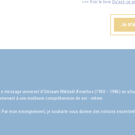
Voir le livre
Qu'est-ce qu
Je m'a
Le message universel d’Omraam Mikhaël Aïvanhov (1900 – 1986) se situe 
amenant à une meilleure compréhension de soi - même.
« Par mon enseignement, je souhaite vous donner des notions essentielles s